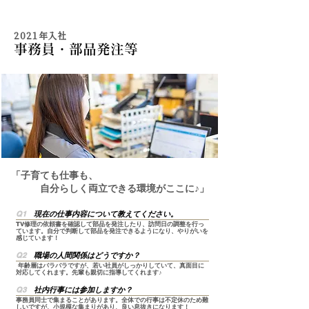
2021年入社
事務員・部品発注等
「子育ても仕事も、
​ 自分らしく両立できる環境がここに♪」
Q1
現在の仕事内容について教えてください。
TV修理の依頼書を確認して部品を発注したり、訪問日の調整を行っ
ています。自分で判断して部品を発注できるようになり、やりがいを
感じています！
Q2
職場の人間関係はどうですか？
年齢層はバラバラですが、若い社員がしっかりしていて、真面目に
対応してくれます。先輩も親切に指導してくれます♪
Q3
社内行事には参加しますか？
事務員同士で集まることがあります。全体での行事は不定休のため難
しいですが、小規模な集まりがあり、良い息抜きになります！