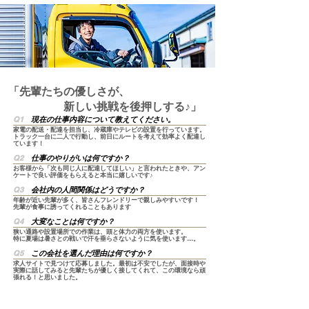
「先輩たちの優しさが、
新しい挑戦を後押しする♪」
Q1
現在の仕事内容について教えてください。
家電の配送・配達を担当し、冷蔵庫やテレビの設置を行っています。
トラック一台に二人で行動し、前日にルートを考えて効率よく配達し
ています！
Q2
仕事のやりがいは何ですか？
お客様から「次も同じ人に配達してほしい」と言われたときや、
アン
ケートで良い評価をもらえると本当に嬉しいです♪
Q3
会社内の人間関係はどうですか？
年齢が近い先輩が多く、皆さんフレンドリーで親しみやすいです！
先輩が食事に誘ってくれることもあります
Q4
大変なことは何ですか？
狭い通路や設置場所での作業は、頭と体力の両方を使います。
特に夏場は暑さとの戦いで汗を垂らさないように気を使います…。
Q5
この会社を選んだ理由は何ですか？
求人サイトで見つけて応募しました。最初は不安でしたが、面接時や
実際に話してみると先輩たちが優しく接してくれて、この環境なら頑
張れる！と思いました。