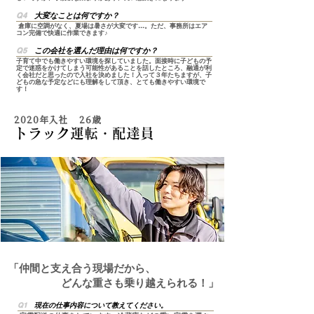
Q4
大変なことは何ですか？
倉庫に空調がなく、夏場は暑さが大変です…。ただ、事務所はエア
コン完備で快適に作業できます♪
Q5
この会社を選んだ理由は何ですか？
子育て中でも働きやすい環境を探していました。面接時に子どもの予
定で迷惑をかけてしまう可能性があることを話したところ、融通が利
く会社だと思ったので入社を決めました！入って３年たちますが、子
どもの急な予定などにも理解をして頂き、とても働きやすい環境で
す！
2020年入社 26歳
トラック運転・配達員
「仲間と支え合う現場だから、
​ どんな重さも乗り越えられる！」
Q1
現在の仕事内容について教えてください。