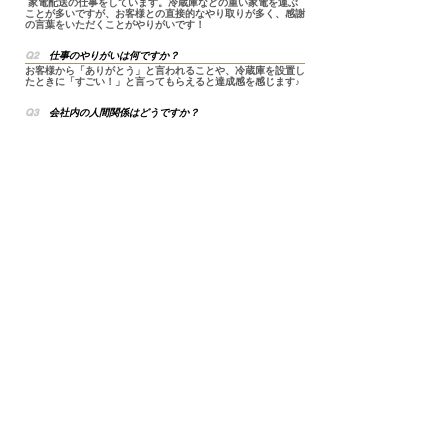
家電配送の仕事をしています。冷蔵庫などの重い家電を運ぶ
ことが多いですが、お客様との直接的なやり取りが多く、感謝
の言葉をいただくことがやりがいです！
Q2
仕事のやりがいは何ですか？
お客様から「ありがとう」と言われることや、冷蔵庫を設置し
たときに「すごい！」と言ってもらえると達成感を感じます♪
Q3
会社内の人間関係はどうですか？
社員同士の距離感が近く、上下関係が強くないため、意見を言
いやすい！気軽に食事に行ったりすることもあり、楽しい職場
です。
Q4
この会社を選んだ理由は何ですか？
大学を中退して地元に戻った際にバイトとして応募しました。
社員になる際も所長の勧めがあり、ダーツの活動も応援してく
れる環境だったため決めました！
福利厚生
従業員同士の懇親を深めるための
インフルエンザワクチンなど
飲食費や遊興費の補助
接種費用の補助