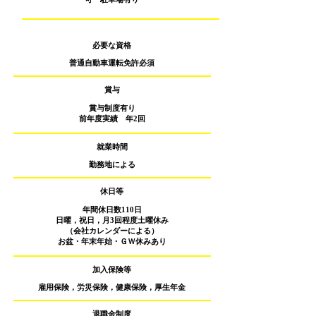
必要な資格
普通自動車運転免許必須
賞与
賞与制度有り
前年度実績 年2回
就業時間
勤務地による
休日等
年間休日数110日
日曜，祝日，月3回程度土曜休み
（会社カレンダーによる）
お盆・年末年始・ＧＷ休みあり
加入保険等
雇用保険，労災保険，健康保険，厚生年金
退職金制度