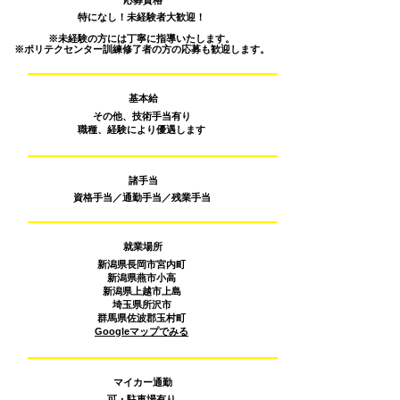
応募資格
特になし！未経験者大歓迎！
※未経験の方には丁寧に指導いたします。
※ポリテクセンター訓練修了者の方の応募も歓迎します。
基本給
その他、技術手当有り
職種、経験により優遇します
諸手当
資格手当／通勤手当／残業手当
就業場所
新潟県長岡市宮内町
新潟県燕市小高
新潟県上越市上島
埼玉県所沢市
群馬県佐波郡玉村町
Googleマップでみる
マイカー通勤
可・駐車場有り